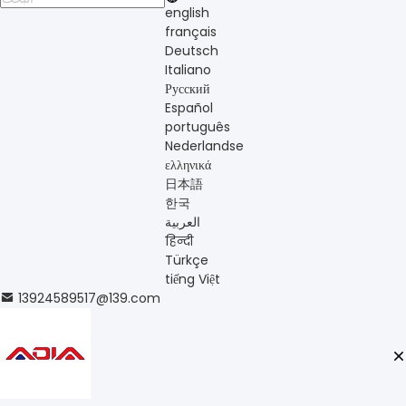
english
français
Deutsch
Italiano
Русский
Español
português
Nederlandse
ελληνικά
日本語
한국
العربية
हिन्दी
Türkçe
tiếng Việt
13924589517@139.com