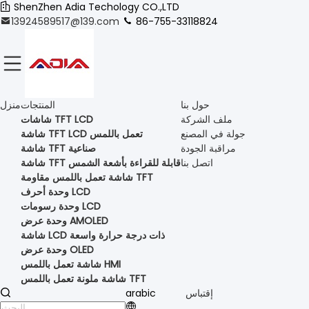
ShenZhen Adia Techology CO.,LTD
13924589517@139.com
86-755-33118824
حول بنا
المنتجات
منزل
ملف الشركة
شاشات TFT LCD
جولة في المصنع
شاشة TFT LCD تعمل باللمس
مراقبة الجودة
شاشة TFT صناعية
اتصل بنا
شاشة TFT قابلة للقراءة بأشعة الشمس
شاشة تعمل باللمس مقاومة TFT
وحدة أحرف LCD
وحدة رسومات LCD
وحدة عرض AMOLED
شاشة LCD ذات درجة حرارة واسعة
وحدة عرض OLED
شاشة تعمل باللمس HMI
شاشة ملونة تعمل باللمس TFT
إقتباس
arabic