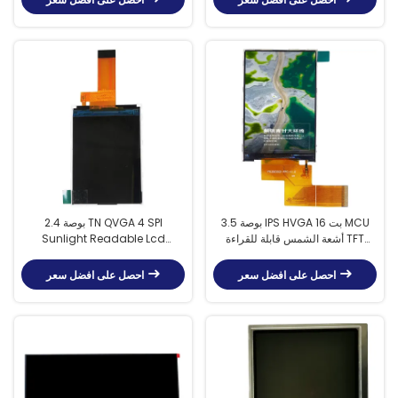
3.5 بوصة IPS HVGA 16 بت MCU
2.4 بوصة TN QVGA 4 SPI
أشعة الشمس قابلة للقراءة TFT
Sunlight Readable Lcd
350cd / M2 للهاتف المحمول
Display 240xRGBx320
احصل على افضل سعر
احصل على افضل سعر