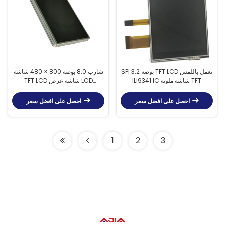
SPI 3.2 بوصة TFT LCD تعمل باللمس
شارب 8.0 بوصة 800 × 480 شاشة
ILI9341 IC شاشة ملونة TFT
TFT LCD شاشة عرض LCD
للسيارات 116PPI
احصل على افضل سعر
احصل على افضل سعر
1
2
3