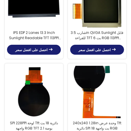
شارب 3.5in QVGA Sunlight قابل
IPS EDP 2 Lanes 13.3 Inch
للقراءة TFT 6 بت RGB 113PPI
Sunlight Readable TFT 113PPI
لأجهزة المساعد الرقمي الشخصي
مع إضاءة خلفية LED
المحمولة
احصل على افضل سعر
احصل على افضل سعر
240x240 1.28in وحدة عرض Tft
SPI 228PPI لوحة Tft دائرية 18 بت
دائرية SPI 18 بت واجهة RGB
واجهة RGB TFT 2.1 بوصة