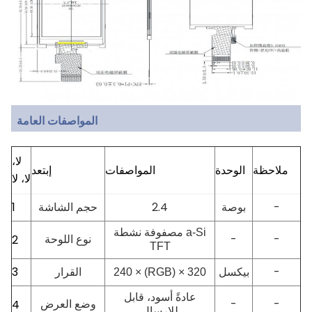
المواصفات العامة
لا،
ملاحظة
الوحدة
المواصفات
إبتعد
لا، لا
-
بوصة
2.4
حجم الشاشة
1
مصفوفة نشطة a-Si
-
-
نوع اللوحة
2
TFT
3
-
بيكسل
240 × (RGB) × 320
القرار
عادةً أسود، قابل
-
-
4
وضع العرض
للإرسال