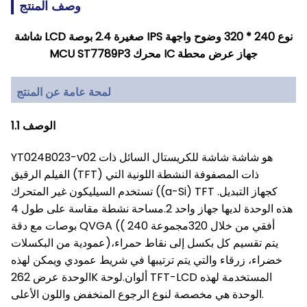
وصف المنتج
شاشة LCD صغيرة 2.4 بوصة IPS نوع 240 * 320 وضوح واجهة
MCU ST7789P3 محرك IC جهاز عرض محطة
لمحة عامة عن المنتج
1.1 الوصف
YT024B023-v02 هو شاشة شاشة للكريستال السائل ذات
الفيلم الرقيق (TFT) ذات المصفوفة النشطة اللونية التي
تستخدم السيليكون غير المتحرك ((a-Si) TFT كجهاز التبديل.
هذه الوحدة لديها جهاز واحد 2.مساحة نشطة مقاسة على طول 4
بوصات مع دقة QVGA (( 240 أفقي من خلال 320مجموعة
عمودية من البكسلات)يتم تقسيم كل بكسل إلى نقاط حمراء،
خضراء، زرقاء والتي يتم ترتيبها في شريط عمودي ويمكن لهذه
الوحدة عرض 262K ألوان.لوحة TFT-LCD المستخدمة لهذه
الوحدة هي مخصصة لنوع الرجوع المنخفض واللون الأعلى.