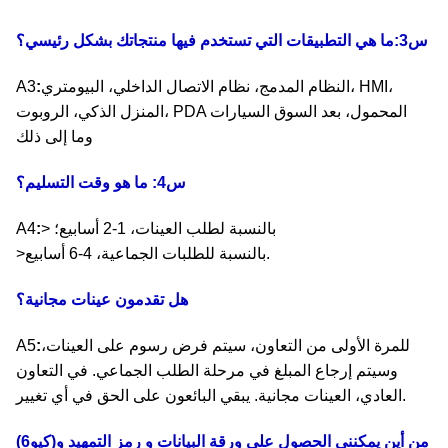
س3:ما هي التطبيقات التي تستخدم فيها منتجاتك بشكل رئيسي؟
النظام المدمج، نظام الاتصال الداخلي، البيومتري، HMI،
:
A3
المنزل الذكي، الروبوت، PDA المحمول، بعد السوق السيارات
وما إلى ذلك
س4: ما هو وقت التسليم؟
> بالنسبة لطلب العينات، 1-2 أسابيع؛
:
A4
>بالنسبة للطلبات الجماعية، 4-6 أسابيع.
هل تقدمون عينات مجانية؟
للمرة الأولى من التعاون، سيتم فرض رسوم على العينات،
:
A5
وسيتم إرجاع المبلغ في مرحلة الطلب الجماعي. في التعاون
العادي، العينات مجانية. يبقي البائعون على الحق في أي تغيير.
من أين يمكنني الحصول على ورقة البيانات و رمز التمهيد و
(كيو6)