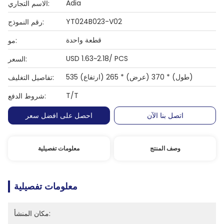
Adia
الاسم التجاري:
YT024B023-V02
رقم النموذج:
قطعة واحدة
مو:
USD 1.63~2.18/ PCS
السعر:
535 (طول) * 370 (عرض) * 265 (ارتفاع)
تفاصيل التغليف:
T/T
شروط الدفع:
اتصل بنا الآن
احصل على افضل سعر
وصف المنتج
معلومات تفصيلية
معلومات تفصيلية
مكان المنشأ: