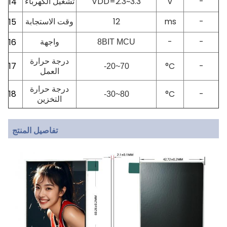
-
V
DD=2.3~3.3
V
تشغيل الكهرباء
14
-
ms
12
وقت الاستجابة
15
-
-
16
8BIT MCU
واجهة
درجة حرارة
17
°C
-
-20~70
العمل
درجة حرارة
18
°C
-
-30~80
التخزين
تفاصيل المنتج