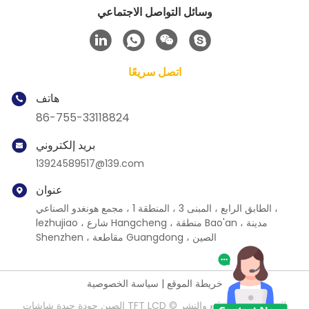
وسائل التواصل الاجتماعي
اتصل سريعًا
هاتف
86-755-33118824
بريد إلكتروني
13924589517@139.com
عنوان
الطابق الرابع ، المبنى 3 ، المنطقة 1 ، مجمع هونغدو الصناعي ،
lezhujiao ، شارع Hangcheng ، منطقة Bao'an ، مدينة
Shenzhen ، مقاطعة Guangdong ، الصين
خريطة الموقع
|
سياسة الخصوصية
الصين جودة جيدة شاشات TFT LCD المورد. حقوق الطبع والنشر ©