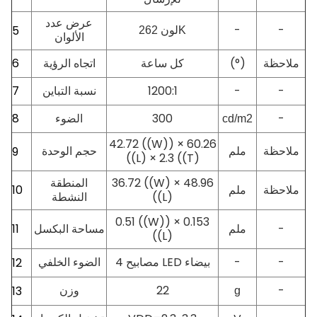
عرض عدد
-
-
5
لون 262K
الألوان
(°)
كل ساعة
6
ملاحظة
اتجاه الرؤية
7
1200:1
-
-
نسبة التباين
8
300
-
cd/m2
الضوء
42.72 ((W)) × 60.26
9
ملاحظة
ملم
حجم الوحدة
((L) × 2.3 ((T)
36.72 ((W) × 48.96
المنطقة
ملم
10
ملاحظة
((L)
النشطة
0.51 ((W)) × 0.153
-
ملم
11
مساحة البكسل
((L)
-
-
4 مصابيح LED بيضاء
12
الضوء الخلفي
-
22
وزن
13
g