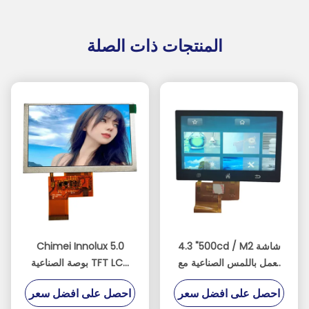
المنتجات ذات الصلة
4.3 "500cd / M2 شاشة
Chimei Innolux 5.0
تعمل باللمس الصناعية مع
بوصة الصناعية TFT LCD
ST7262E43 IC
40pin واجهة RGB بدقة
احصل على افضل سعر
احصل على افضل سعر
800x480