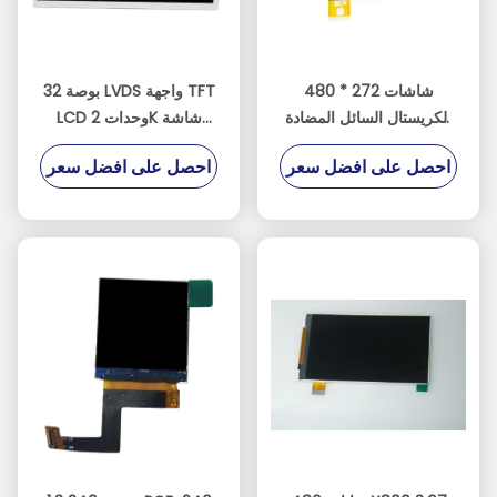
480 * 272 شاشات
32 بوصة LVDS واجهة TFT
الكريستال السائل المضادة
LCD وحدات 2K شاشة
للوهج TFT لوحدة التحكم
لوحة القرار
احصل على افضل سعر
احصل على افضل سعر
الصناعية أو الألعاب