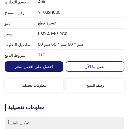
Adia
الاسم التجاري:
YT032H005
رقم النموذج:
عشرة قطع
مو:
USD 4.1-5/ PCS
السعر:
50 سم * 50 سم * 60 سم
تفاصيل التغليف:
T/T
شروط الدفع:
اتصل بنا الآن
احصل على افضل سعر
وصف المنتج
معلومات تفصيلية
معلومات تفصيلية
مكان المنشأ: