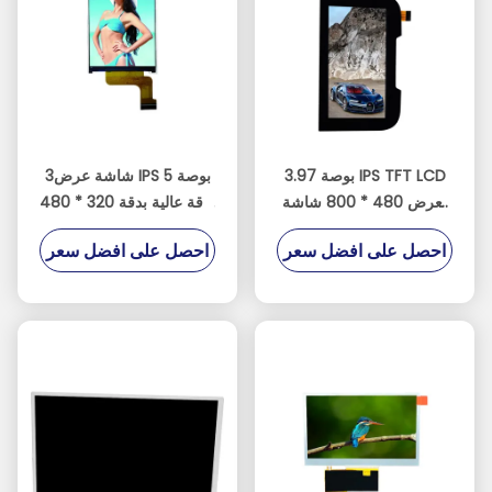
3.97 بوصة IPS TFT LCD
3شاشة عرض IPS 5 بوصة
تعرض 480 * 800 شاشة
بدقة عالية بدقة 320 * 480
واجهة MIPI
واجهة 8080 منفذ موازي
احصل على افضل سعر
احصل على افضل سعر
شاشة عرض محطة التحكم
الصناعية