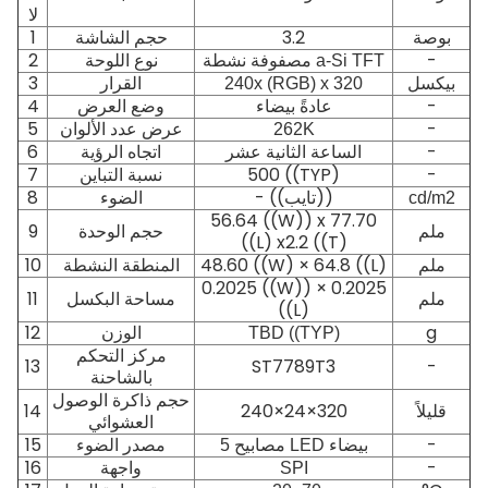
لا
بوصة
3.2
1
حجم الشاشة
2
-
مصفوفة نشطة a-Si TFT
نوع اللوحة
3
بيكسل
240x (RGB) x 320
القرار
4
-
عادةً بيضاء
وضع العرض
5
-
262K
عرض عدد الألوان
6
-
الساعة الثانية عشر
اتجاه الرؤية
7
500 ((TYP)
-
نسبة التباين
- ((تايب))
8
2
cd/m
الضوء
56.64 ((W)) x 77.70
ملم
9
حجم الوحدة
((L) x2.2 ((T)
ملم
48.60 ((W) × 64.8 ((L)
10
المنطقة النشطة
0.2025 ((W)) × 0.2025
ملم
11
مساحة البكسل
((L)
12
g
TBD ((TYP)
الوزن
مركز التحكم
13
ST7789T3
-
بالشاحنة
حجم ذاكرة الوصول
14
240×24×320
قليلاً
العشوائي
15
-
5 مصابيح LED بيضاء
مصدر الضوء
16
-
SPI
واجهة