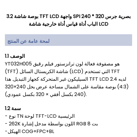
3.2 بوصة شاشة TFT LCD واجهة SPI 240 * 320 بصرية جرس
الباب أداة قياس أداة خارجية شاشة LCD
لمحة عامة عن المنتج
1.1 الوصف
YT032H005 هو مصفوفة فعالة لون ترانزستور فيلم رقيق
TFT
(TFT) شاشة الكريستال السائل (LCD) التي تستخدم
السيليكون غير المتحركة كجهاز التبديل. هذا TFT LCD لديه 2.4
(4:3) بوصة مقاسة على الشمال
مساحة عرض بحل 240×320
(240 بكسل أفقي × 320 بكسل عمودي).
1.2 سمة
- نوع TN لوحة TFT-LCD الرئيسية
- 262K اللون بواسطة مدخل إشارة RGB 8 بت
-الهيكل COG+FPC+BL