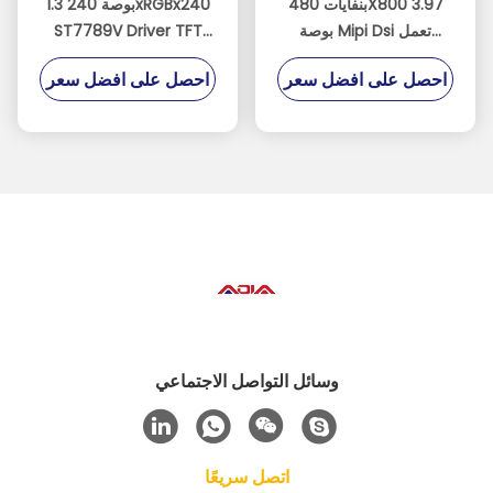
بنفايات 480X800 3.97
1.3 بوصة 240xRGBx240
بوصة Mipi Dsi تعمل
ST7789V Driver TFT
باللمس مع 8 LEDs بيضاء
LCD يعرض
احصل على افضل سعر
احصل على افضل سعر
وسائل التواصل الاجتماعي
اتصل سريعًا