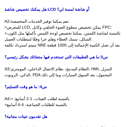
هل يمكنك تخصيص شاشة LCD أو شاشة لمسة لي؟
نعم يمكننا توفير الخدمات المخصصة.
:
A2
>للمعرض LCD، يمكن تخصيص سطوع الضوء الخلفي وكابل FPC؛
>بالنسبة لشاشة اللمس، يمكننا تخصيص لوحة اللمس بأكملها مثل اللون،
الشكل، سمك الغطاء وهلم جرا وفقًا لمتطلبات العميل.
سيتم استرداد تكلفة NRE بعد أن تصل الكمية الإجمالية إلى 1000 قطعة.
س3:ما هي التطبيقات التي تستخدم فيها منتجاتك بشكل رئيسي؟
النظام المدمج، نظام الاتصال الداخلي، البيومتري، HMI، المنزل
:
A3
الذكي، الروبوت، PDA المحمول، بعد السوق السيارات وما إلى ذلك
س4: ما هو وقت التسليم؟
> بالنسبة لطلب العينات، 1-2 أسابيع؛
:
A4
>بالنسبة للطلبات الجماعية، 4-6 أسابيع.
هل تقدمون عينات مجانية؟