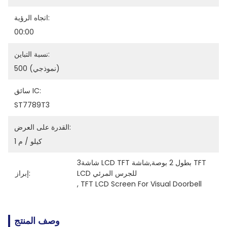
اتجاه الرؤية:
00:00
نسبة التباين:
500 (نموذجي)
سائق IC:
ST7789T3
القدرة على العرض:
1 كيلو / م
3شاشة LCD TFT بطول 2 بوصة,شاشة TFT 
LCD للجرس المرئي
إبراز:
, 
TFT LCD Screen For Visual Doorbell
وصف المنتج