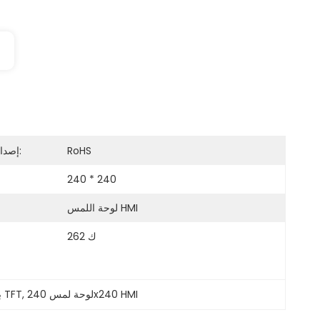
RoHS
إصدار الشهادات:
240 * 240
لوحة اللمس HMI
262 ك
لوحة لمس 240x240 HMI
, 
شريحة St7789V بشاشة 1.3 بوصة TFT