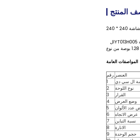
 المنتج
YT013H005 عبارة عن شاشة عرض بلورية سائلة (LCD) ذات مصفوفة نشطة ملونة (TFT) تستخدم السيليكون غير المتبلور TFT كجهاز تبديل.تبلغ مساحة شاشة
ال
المواصفات العامة
العنصر
رقم.
ة ال سي دي
1
نوع اللوحة
2
القرار
3
وضع العرض
4
 عدد الألوان
5
عرض الاتجاه
6
نسبة التباين
7
الانارة
8
حجم الوحدة
9