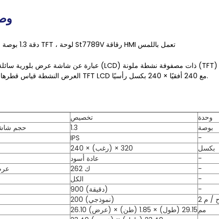
وصف
240 * 240 دقة 1.3 بوصة شاشة TFT ، لوحة St7789V رقاقة HMI تعمل باللمس
العرض النشطة قياس قطرها 1.28 بوصة من نوع TFT LCD مع 240 أفقيًا × 240 بكسل رأسيًا.
وحدة
تخصيص
بوصة
1.3
حجم شاش
IPS
-
بكسل
240 × (رغب) × 320
-
عادة أسود
-
262 ك
عرض
-
الكل
-
900 (دقيقة)
 / م 2
200 (نموذجي)
مم
26.10 (عرض) × 29.15 (طول) × 1.85 (طن)