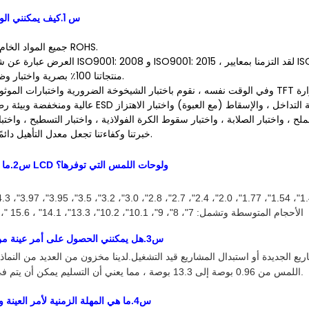
س 1.كيف يمكنني الوثوق بجودة منتجك؟
- جميع المواد الخام لدينا متوافقة مع ROHS.
- منتجاتنا 100٪ بصرية واختبار وظيفي قبل الشحن.
وفي الوقت نفسه ، نقوم باختبار الشيخوخة الضرورية واختبارات الموثوقية لوحدات شاشة TFT الخاصة بنا ، على سبيل المثال.قم ب
- خبرتنا وكفاءتنا تجعل معدل التأهيل دائمًا 99.7٪ أو أعلى.
ما هي أحجام شاشات LCD ولوحات اللمس التي توفرها
؟
س
2
.
، 4.3
"
، 3.97
"
، 3.95
"
، 3.5
"
، 3.2
"
، 3.0
"
، 2.8
"
، 2.7
"
، 2.4
"
، 2.0
"
، 1.77
"
، 1.54
"
- الأحجام المتوسطة وتشمل: 7
"
، 8
"
، 9
"
، 10.1
"
، 10.2
"
، 13.3
"، 14.1" ، 15.6 "، 17" ، 21.5 "، 23
س
3
.هل يمكنني الحصول على أمر عينة م
لجديدة أو استبدال المشاريع قيد التشغيل.لدينا مخزون من العديد من النماذج القياسية لو
اللمس من 0.96 بوصة إلى 13.3 بوصة ، مما يعني أن التسليم يمكن أن يتم في نفس يوم الطلب.
س
4
.ما هي المهلة الزمنية لأمر العينة و