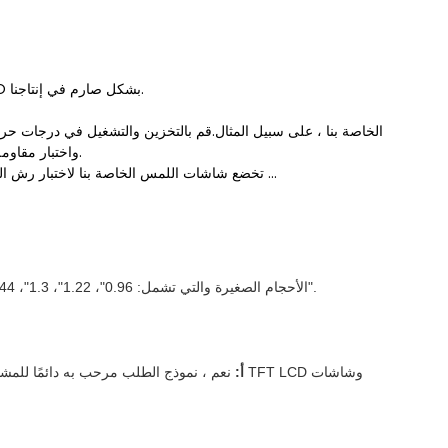
- العرض عبارة عن شركة معتمدة من ISO9001: 2008 و ISO9001: 2015 ، لقد التزمنا بمعايير ISO بشكل صارم في إنتاجنا.
عالية ومنخفضة وبيئة رطوبة عالية ، واختبار ESD واختبار مقاومة التداخل ، والإسقاط (مع العبوة) واختبار الاهتزاز.
تخضع شاشات اللمس الخاصة بنا لاختبار رش الملح ، واختبار الصلابة ، واختبار سقوط الكرة الفولاذية ، واختبار التسطيح ، واختبار الصدمة الحرارية ...
.
"
الأحجام الصغيرة والتي تشمل: 0.96
"
، 1.22
"
، 1.3
"
، 1.44
أ:
نعم ، نموذج الطلب مرحب به دائمًا للمشاريع ا