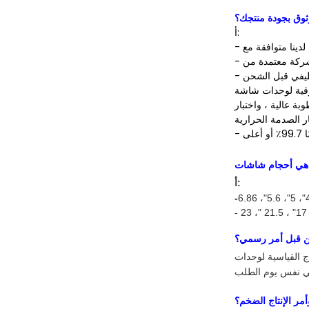
أ:
التخزين والتشغيل في درجات حرارة
أ:
-
، 6.86
"
، 5.6
"
، 5
"
ن قبل أمر رسمي؟
حدات TFT LCD وشاشات
أمر الإنتاج الضخم؟