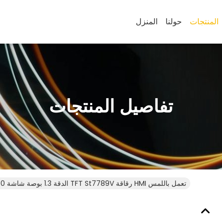
المنتجات
حولنا
المنزل
تفاصيل المنتجات
240x240 الدقة 1.3 بوصة شاشة TFT St7789V رقاقة HMI تعمل باللمس