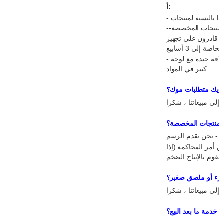
أ:
- باختصار ، بناءً على سنوات الإنتاج الكبيرة لدينا ، حافظنا على علاقة جيدة مع لوحة LCD و IC وموردي المواد الآخرين ، وكان لدينا إمداد ثابت حتى عندما كان هناك نقص
كبير في المواد.
يك متطلبات موك؟
منتجات المخصصة؟
 - نحن نقدم الرسم
 أمر المحاكمة (إذا
زء أو ملصق صغير؟
دمة ما بعد البيع؟