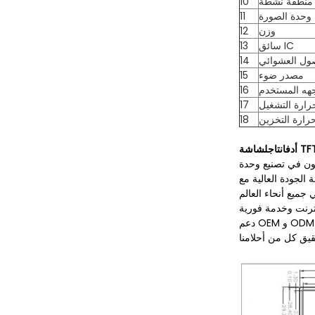
منطقة نشطة
10
وحدة الصورة
11
وزن
12
سائق IC
13
14
مصدر ضوء
15
هه المستخدم
16
رارة التشغيل
17
رارة التخزين
18
TFT L
أ
دفانتاج
ل
قيق كل من أحلامنا