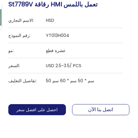
St7789V رقاقة HMI تعمل باللمس
HSD
الاسم التجاري:
YT013H004
رقم النموذج:
عشرة قطع
مو:
USD 2.5-3.5/ PCS
السعر:
50 سم * 50 سم * 60 سم
تفاصيل التغليف:
اتصل بنا الآن
احصل على افضل سعر