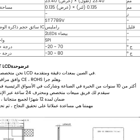
مم
23.40 (عرض) × 23.40 (طول)
مم
0.135 (عرض) × 0.135 (لتر)
مساحة 
ز
-
ST7789V
-
قليل
رامليس
سائق حجم ذاكرة الوصول العشوائي IC
-
2LEDs بيضاء
-
SPI
واج
º ج
-20 ~ 70
درجة ح
º ج
-30 ~ 80
درجة ح
عرض
وحدة
شاشة CD
نحن متخصصون في تصنيع وحدة LCD في الصين بمعدات دقيقة ومتقدمة.
وافق مراقبة الجودة العالية مع CE ، ROHS وهلم جرا.
أكثر من 10 سنوات من الخبرة في الصناعة وشاركت في الأسواق الرئيسية في جميع أنحاء العالم
سيقدم لك فريق مبيعات متخصص ومحترف 24 ساعة عبر الإنترنت وخدمة فورية
دعم OEM و ODM ، ضمان لمدة 12 شهرًا لجميع منتجاتنا
مهمتنا هي مساعدة عملائنا على تحقيق النجاح ، ثم تح