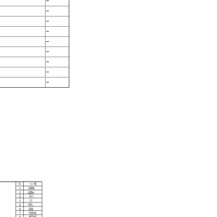
-
-
-
-
-
-
-
-
-