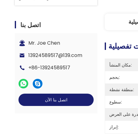
لية
اتصل بنا
Mr. Joe Chen
 تفصيلية
13924589517@139.com
مكان المنشأ:
+86-13924589517
بحجم:
منطقة نشطة:
اتصل بنا الآن
سطوع:
إبراز: