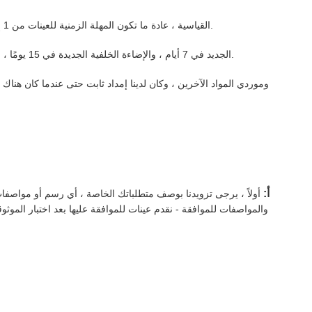
- بالنسبة لمنتجات LXDisplay القياسية ، عادة ما تكون المهلة الزمنية للعينات من 1 إلى 7 أيام ، أما بالنسبة للإنتاج الضخم ، فقد يكون سريعًا مثل 10 أيام.
نحن قادرون على تجهيز FPC الجديد في 7 أيام ، والإضاءة الخلفية الجديدة في 15 يومًا ، ولوحة اللمس السعوية الجديدة أو لوحة اللمس المقاومة في 18 يومًا.
أ:
أولاً ، يرجى تزويدنا بوصف متطلباتك الخاصة ، أي رسم أو مواصفا
والمواصفات للموافقة - نقدم عينات للموافقة عليها بعد اختبار الموثوق