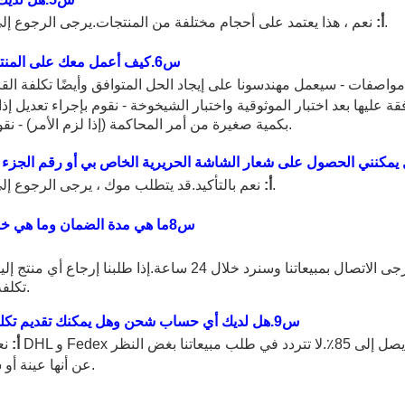
نعم ، هذا يعتمد على أحجام مختلفة من المنتجات.يرجى الرجوع إلى مبيعاتنا ، شكرا.
أ:
س
6
.كيف أعمل معك على المن
مواصفات - سيعمل مهندسونا على إيجاد الحل المتوافق وأيضًا تكلفة الق
عليها بعد اختبار الموثوقية واختبار الشيخوخة - نقوم بإجراء تعديل إذا 
بكمية صغيرة من أمر المحاكمة (إذا لزم الأمر) - نقوم بالإنتاج الضخم.
 يمكنني الحصول على شعار الشاشة الحريرية الخاص بي أو رقم الجزء
نعم بالتأكيد.قد يتطلب موك ، يرجى الرجوع إلى مبيعاتنا ، شكرا.
أ:
س
8
ما هي مدة الضمان وما هي خدم
إذا كان هناك أي عيب خلال 12 شهرًا من استلام المنتجات ، فيرجى الاتصال بمبيعاتنا وسنرد خلال 24 س
تكلفة الشحن بالكامل.
س
9
.هل لديك أي حساب شحن وهل يمكنك تقديم تكل
أ:
نعم ، لقد ع
عن أنها عينة أو شحنة أمر رسمي.