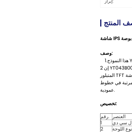
إبراز:
 المنتج
وصف:
2 إن YT043B001 عبارة عن شاشة عرض بلورية سائلة ذات مصفوفة نشطة ملونة (TFT) بدون مستقطب.يتكون هذا النموذج من السيليكون غير
المتبلور TFT كجهاز تبديل.إنها شاشة عرض من النوع الانتقالي تعمل في الوضع الأبيض الطبيعي.تتميز شاشة TFT LCD بمساحة عرض نشطة مقاسة
ضراء وزرقاء مرتبة في خطوط
عمودية.
تخصيص:
العنصر
رقم.
ل سي دي
1
نوع اللوحة
2