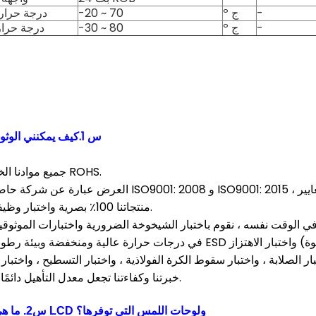
-
º ج
-20 ~ 70
درجة حرار
-
º ج
-30 ~ 80
درجة حرار
س 1.كيف يمكنني الوثوق بجودة منتجك؟
- جميع موادنا الخام متوافقة مع ROHS.
- منتجاتنا 100٪ بصرية واختبار وظيفي قبل الشحن.
 الوقت نفسه ، نقوم باختبار الشيخوخة الضرورية واختبارات الموثوقية لوحدات شاشة TFT الخاصة بنا ، على سبيل ال
- خبرتنا وكفاءتنا تجعل معدل التأهيل دائمًا 99.7٪ أو أعلى.
ما هي أحجام شاشات LCD ولوحات اللمس التي توفرها
؟
س
2
.