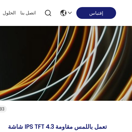
اتصل بنا
الحلول
إقتباس
شاشة FT
شاشة IPS TFT تعمل باللمس مقاومة 4.3