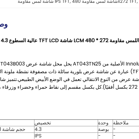
, 
شاشة لمس مقاومة 480x272 TFT
, 
شاشة لمس مقاومة IPS TFT
وصف
YT043B يحل محل شاشة عرض AT043TN25 الأصلية من Innolux.
قطريًا 4.3 بوصة بدقة 480 × 272 نقطة (480 رأسيًا × 272 بكسل أفقيًا).كل بكسل مقسم إلى نقاط حمراء وخ
ملاحظة
وحدة
تخصيص
-
بوصة
4.3
حجم شاشة ا
IPS
-
-