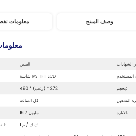
وصف المنتج
معلومات تفصي
معلومات
الصين
شاشة IPS TFT LCD
بحجم:
480 * (رغب) * 272
كل الساعة
الانارة:
16.7 مليون
1 ك ك / م
القدرة على العرض: