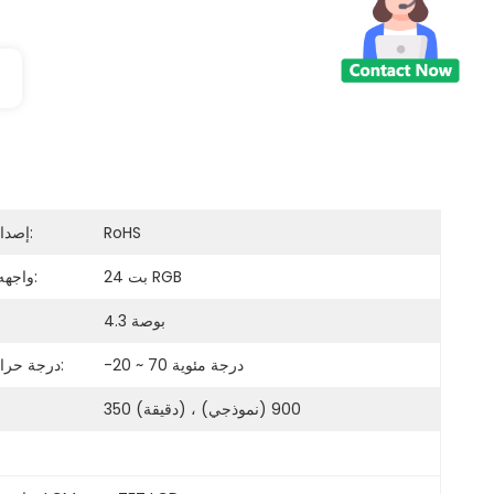
RoHS
إصدار الشهادات:
24 بت RGB
واجهه المستخدم:
4.3 بوصة
-20 ~ 70 درجة مئوية
درجة حرارة التشغيل:
350 (دقيقة) ، 900 (نموذجي)