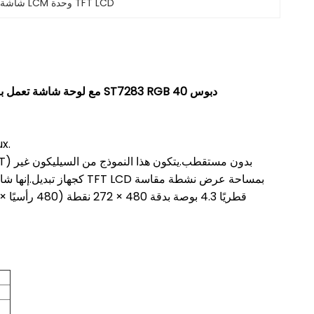
شاشة LCM وحدة TFT LCD
شاشة IPS عالية السطوع 4.3 بوصة TFT LCD شاشة LCM 480 * 272 مع لوحة شاشة تعمل باللمس مقاومة ST7283 RGB 40 دبوس
1.هذا النموذج 003