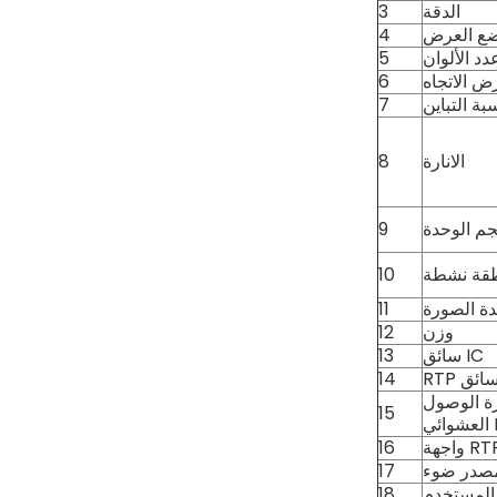
الدقة
3
ع العرض
4
 الألوان
5
 الاتجاه
6
بة التباين
7
الانارة
8
م الوحدة
9
قة نشطة
10
ة الصورة
11
وزن
12
سائق IC
13
14
ة الوصول
15
 IC
جهة RTP
16
صدر ضوء
17
المستخدم
18