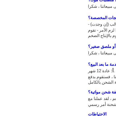
تجات المخصصة؟
الب (إن وجدت) -
لزم الأمر - نقوم
 أو ملصق صغير؟
ة ما بعد البيع؟
عادة 12 شهر.
أ:
اعة.إذا طلبنا إرجاع أي منتج إلينا ، فسنقوم بدفع
فة شحن مواتية؟
ملنا مع DHL و Fedex لأكثر من 11 عامًا ، وتم منح حسابات الشحن الخاصة بنا خصمًا يصل إلى 85٪.لا تتردد في طلب مبيعاتنا بغض النظر
الاحتياطات