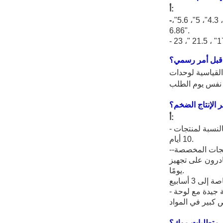
أ:
-
،
"
، 5.6
"
، 5
"
، 4.3
6.86
"
.
 قبل أمر رسمي؟
ة لوحدات TFT LCD
ر الإنتاج الضخم؟
أ:
- بالنسبة لمنتجات LXDisplay القياسية ، عادةً ما تكون المهلة الزمنية للعينات من 1 إلى 7 أيام ، أما بالنسبة للإنتاج الضخم ، فقد يكون سريعًا يصل إلى
10 أيام.
يام ، والإضاءة الخلفية الجديدة في 15 يومًا ، ولوحة اللمس بالسعة الجديدة أو لوحة اللمس المقاومة في 18
يومًا.
- باختصار ، بناءً على سنوات الإنتاج الكبيرة لدينا ، حافظنا على علاقة جيدة مع لوحة LCD و IC وموردي المواد الآخرين ، وكان لدينا إمداد ثابت حتى
ك متطلبات موك؟