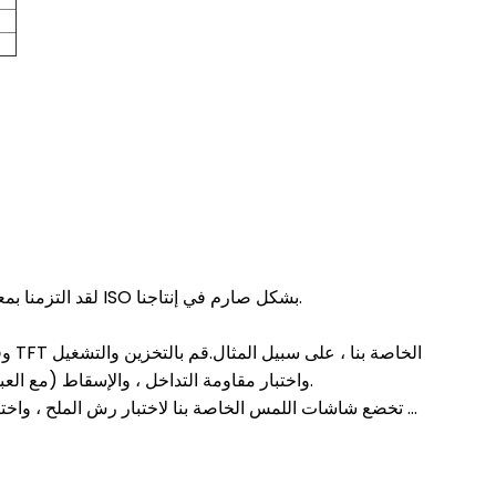
- العرض عبارة عن شركة حاصلة على شهادة ISO9001: 2008 و ISO9001: 2015 ، لقد التزمنا بمعايير ISO بشكل صارم في إنتاجنا.
وفي
في درجات حرارة عالية ومنخفضة وبيئة رطوبة عالية ، واختبار ESD واختبار مقاومة التداخل ، والإسقاط (مع العبوة) واختبار الاهتزاز.
تخضع شاشات اللمس الخاصة بنا لاختبار رش الملح ، واختبار الصلابة ، واختبار سقوط الكرة الفولاذية ، واختبار التسطيح ، واختبار الصدمة الحرارية ...