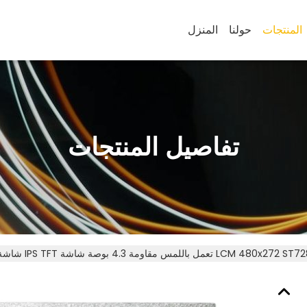
المنتجات
حولنا
المنزل
تفاصيل المنتجات
IPS T تعمل باللمس مقاومة 4.3 بوصة شاشة LCM 480x272 ST7283