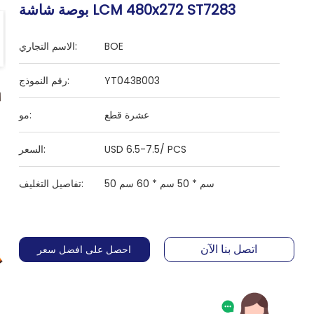
بوصة شاشة LCM 480x272 ST7283
BOE
الاسم التجاري:
YT043B003
رقم النموذج:
عشرة قطع
مو:
USD 6.5-7.5/ PCS
السعر:
50 سم * 50 سم * 60 سم
تفاصيل التغليف:
اتصل بنا الآن
احصل على افضل سعر