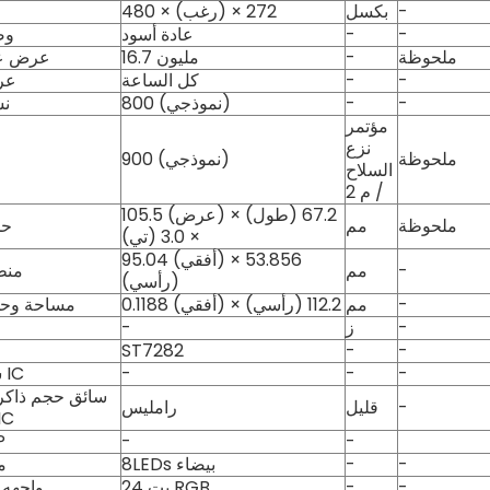
-
بكسل
480 × (رغب) × 272
-
-
عادة أسود
وض
ملحوظة
-
16.7 مليون
عرض عدد
-
-
كل الساعة
عرض
-
-
800 (نموذجي)
نس
مؤتمر
نزع
ملحوظة
900 (نموذجي)
السلاح
/ م 2
105.5 (عرض) × 67.2 (طول)
ملحوظة
مم
حج
× 3.0 (تي)
95.04 (أفقي) × 53.856
-
مم
منط
(رأسي)
-
مم
0.1188 (أفقي) × 112.2 (رأسي)
مساحة وحد
-
ز
-
ST7282
-
-
-
-
-
RTP سائق IC
سائق حجم ذاكر
-
قليل
رامليس
العشوائي
-
-
وا
-
-
8LEDs بيضاء
م
-
-
24 بت RGB
واجهه 