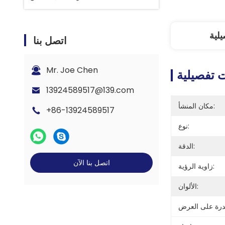
لية
اتصل بنا
Mr. Joe Chen
 تفصيلية
13924589517@139.com
مكان المنشأ:
+86-13924589517
نوع:
الدقة:
اتصل بنا الآن
زاوية الرؤية:
الألوان: