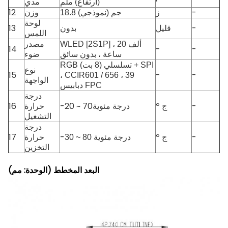
(ارتفاع) ملم
مدي
-
ز
وزن
12
18.8 جم (نموذجي)
لوحة
-
قليل
13
بدون
اللمس
مصدر
WLED [2S1P] ، 20 ألف
14
-
-
ضوء
ساعة ،
بدون سائق
RGB تسلسلي (8 بت) + SPI
نوع
15
-
-
، CCIR601 / 656 ، 39
الواجهة
دبابيس FPC
درجة
-
º ج
-20 ~ 70
حرارة
16
درجة مئوية
التشغيل
درجة
-
º ج
-
حرارة
17
30 ~ 80 درجة مئوية
التخزين
البعد المخطط (الوحدة: مم)