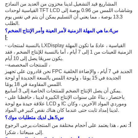
المشاريع قيد التشغيل.لدينا مخزون من العديد من النماذج
القياسية لوحدات TFT LCD وشاشات اللمس من 0.96 بوصة إلى
13.3 بوصة ، مما يعني أن التسليم يمكن أن يتم في نفس يوم
الطلب.
س
4
.ما هي المهلة الزمنية لأمر العينة وأمر الإنتاج الضخم؟
أ:
- بالنسبة لمنتجات LXDisplay القياسية ، عادةً ما تكون المهلة
الزمنية للعينات من 1 إلى 7 أيام ، أما بالنسبة للإنتاج الضخم ، فقد
يكون سريعًا يصل إلى 10 أيام.
--للمنتجات المخصصة ،
نحن قادرون على تجهيز FPC الجديد في 7 أيام ، والإضاءة الخلفية
الجديدة في 15 يومًا ، ولوحة اللمس بالسعة الجديدة أو لوحة
اللمس المقاومة في 18 يومًا.
يمكن أن يصل الإنتاج الضخم للمنتجات الخاصة إلى 3 أسابيع.
- باختصار ، بناءً على سنوات الإنتاج الكبيرة لدينا ، حافظنا على
علاقة جيدة مع لوحة LCD و IC وموردي المواد الآخرين ، وكان
لدينا إمداد ثابت حتى عندما كان هناك نقص كبير في المواد.
س
5
.هل لديك متطلبات موك؟
أ:
نعم ، هذا يعتمد على أحجام مختلفة من المنتجات.يرجى الرجوع
إلى مبيعاتنا ، شكرا.