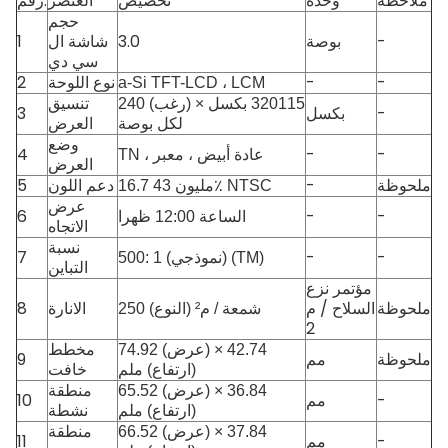
ملاحظة
وحدة
تخصيص
العنصر
رقم.
حجم
-
بوصة
3.0
شاشة ال
1
سي دي
-
-
نوع اللوحة
2
a-Si TFT-LCD ، LCM
240 (رغب) × 320115 بكسل
تنسيق
-
بكسل
3
لكل بوصة
العرض
وضع
4
-
-
TN ، عادة أبيض ، معبر
العرض
ملحوظة
-
5
16.7 مليون 43٪ NTSC
دعم اللون
عرض
6
-
-
الساعة 12:00 ظهرا
الاتجاه
نسبة
7
-
-
500: 1 (نموذجي) (TM)
التباين
مؤتمر نزع
ملحوظة
السلاح / م
الانارة
8
250 شمعة / م² (النوع)
2
74.92 (عرض) × 42.74
مخطط
ملحوظة
مم
9
(ارتفاع) ملم
خافت
منطقة
65.52 (عرض) × 36.84
-
مم
10
نشطة
(ارتفاع) ملم
66.52 (عرض) × 37.84
منطقة
-
مم
11