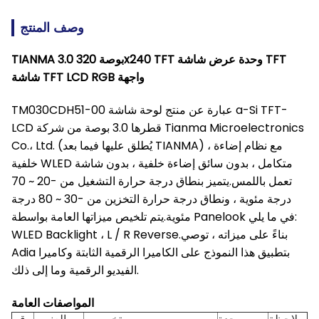
وصف المنتج
TIANMA 3.0 بوصة 320x240 TFT وحدة عرض شاشة TFT
شاشة TFT LCD RGB واجهة
TM030CDH51-00 عبارة عن منتج لوحة شاشة a-Si TFT-
LCD قطرها 3.0 بوصة من شركة Tianma Microelectronics
Co.، Ltd. (يُطلق عليها فيما بعد TIANMA) ، مع نظام إضاءة
خلفية WLED متكامل ، بدون سائق إضاءة خلفية ، بدون شاشة
تعمل باللمس.يتميز بنطاق درجة حرارة التشغيل من -20 ~ 70
درجة مئوية ، ونطاق درجة حرارة التخزين من -30 ~ 80 درجة
مئوية.يتم تلخيص ميزاتها العامة بواسطة Panelook في ما يلي:
WLED Backlight ، L / R Reverse.بناءً على ميزاته ، توصي
Adia بتطبيق هذا النموذج على الكاميرا الرقمية الثابتة وكاميرا
الفيديو الرقمية وما إلى ذلك.
المواصفات العامة