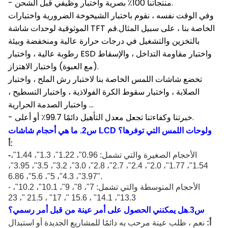
- منتجاتنا 100٪ بصرية واختبار وظيفي قبل الشحن.
وفي الوقت نفسه ، نقوم باختبار الشيخوخة الضرورية واختبارات
الموثوقية لوحدات شاشة TFT الخاصة بنا ، على سبيل المثال.قم
بالتخزين والتشغيل في درجات حرارة عالية ومنخفضة وبيئة
رطوبة عالية ، واختبار ESD واختبار مقاومة التداخل ، والإسقاط
(مع العبوة) واختبار الاهتزاز.
تخضع شاشات اللمس الخاصة بنا لاختبار رش الملح ، واختبار
الصلابة ، واختبار سقوط الكرة الفولاذية ، واختبار التسطيح ،
واختبار الصدمة الحرارية ...
- خبرتنا وكفاءتنا تجعل معدل التأهيل دائمًا 99.7٪ أو أعلى.
ما هي أحجام شاشات LCD ولوحات اللمس التي توفرها
؟
س
2
.
أ:
الأحجام الصغيرة والتي تشمل: 0.96
"
، 1.22
"
، 1.3
"
، 1.44
"
،
-
،
"
، 3.95
"
، 3.5
"
، 3.2
"
، 3.0
"
، 2.8
"
، 2.7
"
، 2.4
"
، 2.0
"
، 1.77
"
1.54
، 6.86
"
، 5.6
"
، 5
"
، 4.3
"
3.97
"
.
- الأحجام المتوسطة والتي تشمل: 7
"
، 8
"
، 9
"
، 10.1
"
، 10.2
"
،
"، 14.1" ، 15.6 "، 17" ، 21.5 "، 23
13.3
س
3
.هل يمكنني الحصول على أمر عينة من قبل أمر رسمي؟
أ:
نعم ، طلب عينة مرحب به دائمًا للمشاريع الجديدة أو استبدال