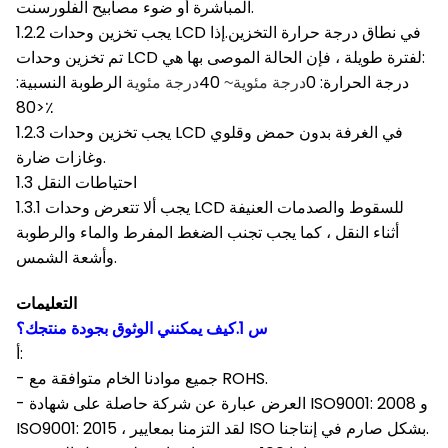
المباشرة أو ضوء مصابيح الفلورسنت.
1.2.2 يجب تخزين وحدات LCD في نطاق درجة حرارة التخزين.إذا
تم تخزين وحدات LCD لفترة طويلة ، فإن الحالة الموصى بها هي:
درجة الحرارة: 0
40
الرطوبة النسبية:
درجة مئوية
~
درجة مئوية
<80٪
1.2.3 يجب تخزين وحدات LCD في الغرفة بدون حمض وقلوي
وغازات ضارة.
1.3 احتياطات النقل
1.3.1 يجب ألا تتعرض وحدات LCD للسقوط والصدمات العنيفة
أثناء النقل ، كما يجب تجنب الضغط المفرط والماء والرطوبة
وأشعة الشمس.
التعليمات
س 1.كيف يمكنني الوثوق بجودة منتجك؟
أ:
- جميع موادنا الخام متوافقة مع ROHS.
- العرض عبارة عن شركة حاصلة على شهادة ISO9001: 2008 و
ISO9001: 2015 ، لقد التزمنا بمعايير ISO بشكل صارم في إنتاجنا.