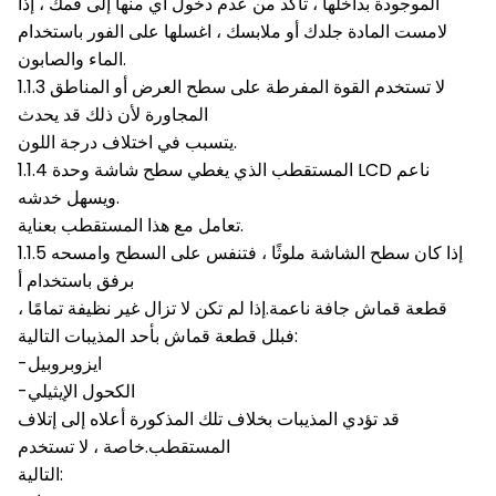
الموجودة بداخلها ، تأكد من عدم دخول أي منها إلى فمك ، إذا
لامست المادة جلدك أو ملابسك ، اغسلها على الفور باستخدام
الماء والصابون.
1.1.3 لا تستخدم القوة المفرطة على سطح العرض أو المناطق
المجاورة لأن ذلك قد يحدث
يتسبب في اختلاف درجة اللون.
1.1.4 المستقطب الذي يغطي سطح شاشة وحدة LCD ناعم
ويسهل خدشه.
تعامل مع هذا المستقطب بعناية.
1.1.5 إذا كان سطح الشاشة ملوثًا ، فتنفس على السطح وامسحه
برفق باستخدام أ
قطعة قماش جافة ناعمة.إذا لم تكن لا تزال غير نظيفة تمامًا ،
فبلل قطعة قماش بأحد المذيبات التالية:
-ايزوبروبيل
-الكحول الإيثيلي
قد تؤدي المذيبات بخلاف تلك المذكورة أعلاه إلى إتلاف
المستقطب.خاصة ، لا تستخدم
التالية: