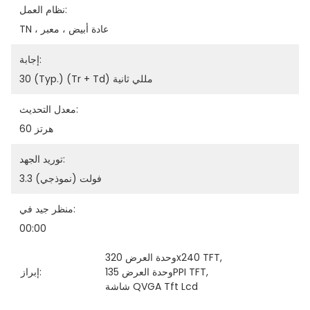
نظام العمل:
TN ، عادة أبيض ، معبر
إجابة:
30 (Typ.) (Tr + Td) مللي ثانية
معدل التحديث:
60 هرتز
توريد الجهد:
3.3 فولت (نموذجي)
منظر جيد في:
00:00
, 
وحدة العرض 320x240 TFT
, 
وحدة العرض 135PPI TFT
إبراز:
شاشة QVGA Tft Lcd