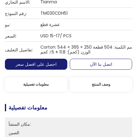
Tianma
الاسم التجاري:
TM030CDH51
رقم النموذج:
عشرة قطع
مو:
USD 15-17/ PCS
السعر:
Corton: 544 × 365 × 250 مم الكمية: 504 قطعة
تفاصيل التغليف:
الوزن (كجم): 11.8 ± 5٪ كجم
اتصل بنا الآن
احصل على افضل سعر
وصف المنتج
معلومات تفصيلية
معلومات تفصيلية
مكان المنشأ:
الصين