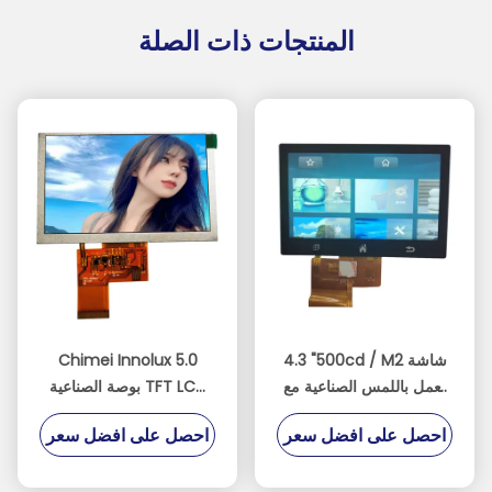
المنتجات ذات الصلة
4.3 "500cd / M2 شاشة
Chimei Innolux 5.0
تعمل باللمس الصناعية مع
بوصة الصناعية TFT LCD
ST7262E43 IC
40pin واجهة RGB بدقة
احصل على افضل سعر
احصل على افضل سعر
800x480