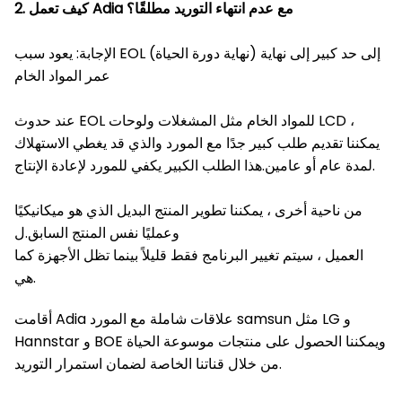
2. كيف تعمل Adia مع عدم انتهاء التوريد مطلقًا؟
الإجابة: يعود سبب EOL (نهاية دورة الحياة) إلى حد كبير إلى نهاية
عمر المواد الخام
عند حدوث EOL للمواد الخام مثل المشغلات ولوحات LCD ،
يمكننا تقديم طلب كبير جدًا مع المورد والذي قد يغطي الاستهلاك
لمدة عام أو عامين.هذا الطلب الكبير يكفي للمورد لإعادة الإنتاج.
من ناحية أخرى ، يمكننا تطوير المنتج البديل الذي هو ميكانيكيًا
وعمليًا نفس المنتج السابق.ل
العميل ، سيتم تغيير البرنامج فقط قليلاً بينما تظل الأجهزة كما
هي.
أقامت Adia علاقات شاملة مع المورد samsun مثل LG و
Hannstar و BOE ويمكننا الحصول على منتجات موسوعة الحياة
من خلال قناتنا الخاصة لضمان استمرار التوريد.