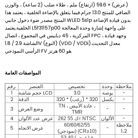
(عرض) × 59.6 (ارتفاع) ملم ، طلاء صلب (2 ساعة) ، والوزن
الصافي للمنتج 13.0 جرام.فيما يتعلق بالإضاءة الخلفية ، يعتمد هذا
المنتج مصدر ضوء دخول جانبي WLED 5s1p بدون قيادة الإضاءة
الخلفية.يعتمد L5f31157p00 على واجهة إشارة وحدة المعالجة
المركزية ، 45 دبابيس في المجموع ، اتصال FPC ، وجهد قيادة
الشاشة 2.9 / 1.8V (النوع) (VDD / VDDi).معدل التحديث
الرأسي النموذجي FV هو 60 هرتز.
المواصفات العامة
ملاحظة.
وحدة.
تخصيص.
العنصر.
رقم.
-
بوصة
3.0
حجم شاشة LCD
1
-
بكسل
320 * (رغب) * 320
الدقة
2
TN ، عادة الأبيض ،
-
-
وضع العرض
3
TMR
-
الألوان
عرض عدد الألوان
4
262 ك 55٪ NTSC
ملاحظة
60/60/62/55
-
عرض الاتجاه
5
1،2
(نموذجي) (CR≥10)
53.40 (عرض) ×