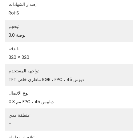
إصدار الشهادات:
RoHS
بحجم:
3.0 بوصة
الدقة:
320 × 320
واجهه المستخدم:
TFT تناظري خاص RGB ، FPC ، 45 دبوس
نوع الاتصال:
0.3 مم FPC ، 45 دبابيس
منطقة مدي:
-
علاج او معاملة: