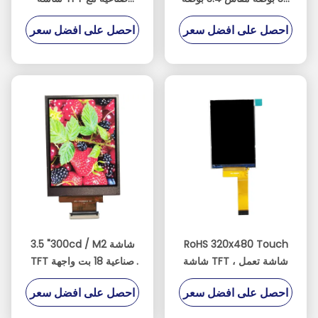
مع 800 × 800 نقطة
برنامج تشغيل HX8379C
احصل على افضل سعر
احصل على افضل سعر
RoHS 320x480 Touch
3.5 "300cd / M2 شاشة
شاشة TFT ، شاشة تعمل
TFT صناعية 18 بت واجهة
باللمس الصناعية بواجهة
RGB لجهاز POS
احصل على افضل سعر
احصل على افضل سعر
Mipi