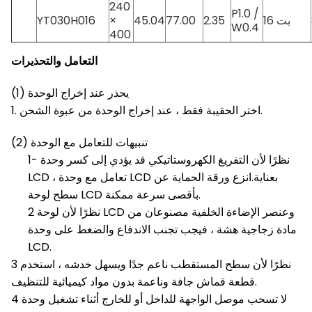
240
P1.0 /
16 بت
2.35
77.00
45.04
×
YT030H016
W0.4
400
التعامل والتحذيرات
(1) يحذر عند إخراج الوحدة
1. اختر الحقيبة فقط ، عند إخراج الوحدة من عبوة الشحن.
(2) تنبيهات للتعامل مع الوحدة
1- نظرًا لأن التفريغ الكهروستاتيكي قد يؤدي إلى كسر وحدة
LCD ، تعامل مع وحدة LCD بعناية.انزع ورقة الحماية عن
سطح لوحة LCD بأقصى سرعة ممكنة.
2 نظرًا لأن لوحة LCD وعنصر الإضاءة الخلفية مصنوعان من
مادة زجاجية هشة ، فيجب تجنب الاندفاع والضغط على وحدة
LCD.
3 نظرًا لأن سطح المستقطب ناعم جدًا ويسهل خدشه ، استخدم
قطعة قماش جافة وناعمة بدون مواد كيميائية للتنظيف.
4 لا تسحب موصل الواجهة للداخل أو للخارج أثناء تشغيل وحدة