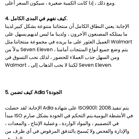
ومع ذلك ، إذا كانت الكمية صغيرة ، سيكون السعر أعلى.
4. كيف نفهم في المدى الكامل.
الإجابة: يعني النطاق الكامل أن منتجاتنا متنوعة بشكل كبير.لدينا
ما يمتلكه المصنعون الآخرون ، ولدينا ما ليس لديهم.يسهل على
العميل العثور على ما يريده في مجموعة منتجاتنا.مثل Walmart
بدلاً من Seven Eleven ، يتم وضع جميع أنواع المنتجات أمامنا
ومن السهل جذب العملاء للحضور ، لذلك نحب التسوق في
Walmart ، لكننا لا نحب الذهاب إلى Seven Eleven.
5. كيف تضمن Adia الجودة؟
الإجابة: لقد حصلت Adia على شهادة ISO9001: 2008.يتم تنفيذ
مبدأ ISO في الأنشطة اليومية.يتم التحكم في الجودة بشكل صارم
في التصميم ، والمواد الواردة ، وعملية الإنتاج ، والمعدات ،
والإدارة والفحص ولا يُسمح بالتدفق المرفوض في أي ظرف من
الظروف.