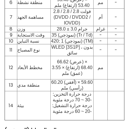
-
مم
منطقة نشطة
6
53.40 (ارتفاع) ملم
2.8 / 2.8 / 2.8 فولت
-
أم
7
(DVDD / DVDD2 /
مساهمة الجهد
IOVDD)
-
غرام
وزن
8
28.0 ± 3.0 جرام
9
-
-
35 (نموذجي) (Tr / Td)
وقت الاستجابة
10
-
-
420: 1 (نموذجي) (TM)
نسبة التباين
WLED [3S1P] ، بدون
11
-
-
نوع المصباح
سائق
66.62 (عرض) ×
مم
مخطط الأبعاد
12
68.40 (ارتفاع) × 3.55
(عمق) ملم
60.20 (أفقي) × 59.60
13
منطقة مدي
(رأسي) ملم
درجة حرارة التخزين:
-3
0 ~ 70 درجة مئوية
14
درجة حرارة التشغيل:
بيئة
-20 ~ 60 درجة مئوية