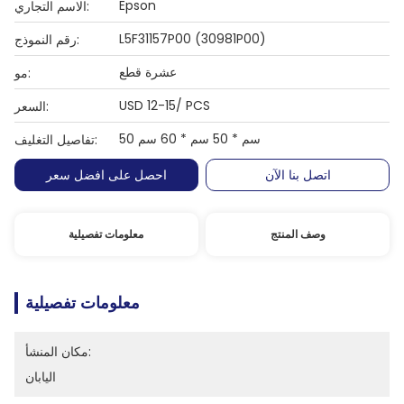
Epson
الاسم التجاري:
L5F31157P00 (30981P00)
رقم النموذج:
عشرة قطع
مو:
USD 12-15/ PCS
السعر:
50 سم * 50 سم * 60 سم
تفاصيل التغليف:
اتصل بنا الآن
احصل على افضل سعر
وصف المنتج
معلومات تفصيلية
معلومات تفصيلية
مكان المنشأ:
اليابان