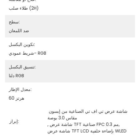
طلاء صلب (2H)
سطح:
ضد اللمعان
تكوين البكسل:
شريط عمودي- RGB
تنسيق البكسل:
دلتا RGB
معدل الإطار:
60 هرتز
شاشة عرض تي اف تي الصناعية من إبسون 
مقاس 3.0 بوصة
إبراز:
, 
شاشة عرض TFT صناعية FPC 0.3 مم
, 
شاشة عرض TFT LCD بإضاءة خلفية WLED