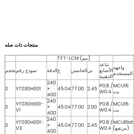
منتجات ذات صله
TFT-LCM (مم)
تباعد
واجهه
الأصابع
تي
الخامس
ح
الدقة
نموذج رقم:
بحجم
المستخدم
الذهبية
240
P0.8 /
MCU16
3
YT030H001
×
45.04
77.00
2.45
بت
W0.4
400
240
YT030H001-
P0.8 /
MCU16
3
×
45.04
77.00
2.00
بت
W0.4
V1
400
240
YT030H001-
P0.8 /
MCU8bit
3
×
45.04
77.00
2.45
(مرتفع)
W0.4
V3
400