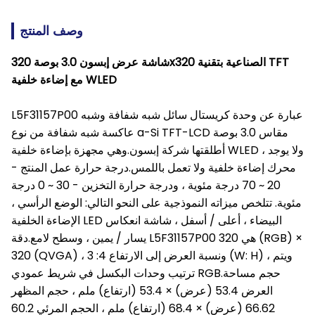
وصف المنتج
شاشة عرض إبسون 3.0 بوصة 320x320 الصناعية بتقنية TFT
مع إضاءة خلفية WLED
L5F31157P00 عبارة عن وحدة كريستال سائل شبه شفافة وشبه
عاكسة شبه شفافة من نوع a-Si TFT-LCD مقاس 3.0 بوصة
أطلقتها شركة إبسون.وهي مجهزة بإضاءة خلفية WLED ، ولا يوجد
محرك إضاءة خلفية ولا تعمل باللمس.درجة حرارة عمل المنتج -
20 ~ 70 درجة مئوية ، ودرجة حرارة التخزين - 30 ~ 0 درجة
مئوية. تتلخص ميزاته النموذجية على النحو التالي: الوضع الرأسي ،
الإضاءة الخلفية LED البيضاء ، أعلى / أسفل ، شاشة انعكاس
يسار / يمين ، وسطح لامع.دقة L5F31157P00 هي 320 (RGB) ×
320 (QVGA) ، ونسبة العرض إلى الارتفاع 4: 3 (W: H) ، ويتم
ترتيب وحدات البكسل في شريط عمودي RGB.حجم مساحة
العرض 53.4 (عرض) × 53.4 (ارتفاع) ملم ، حجم المظهر
66.62 (عرض) × 68.4 (ارتفاع) ملم ، الحجم المرئي 60.2