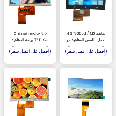
4.3 "500cd / M2 شاشة
Chimei Innolux 5.0
تعمل باللمس الصناعية مع
بوصة الصناعية TFT LCD
ST7262E43 IC
40pin واجهة RGB بدقة
احصل على افضل سعر
احصل على افضل سعر
800x480