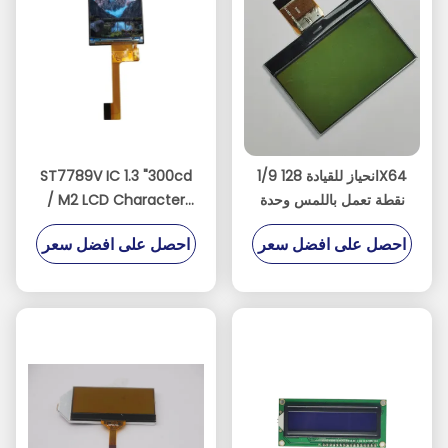
1/9 انحياز للقيادة 128X64
ST7789V IC 1.3 "300cd
نقطة تعمل باللمس وحدة
/ M2 LCD Character
عرض LCD للكاميرا
Module For Smart
احصل على افضل سعر
احصل على افضل سعر
Watch