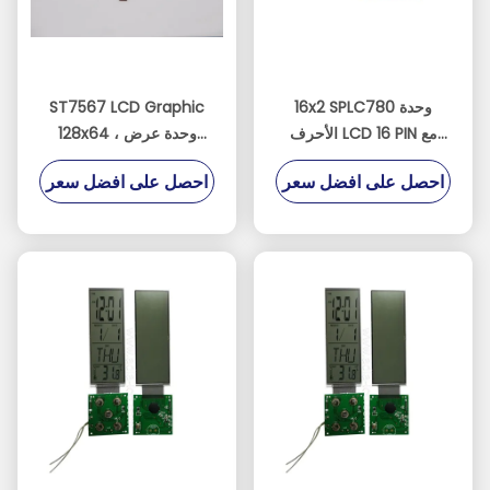
16x2 SPLC780 وحدة
ST7567 LCD Graphic
الأحرف LCD 16 PIN مع
128x64 ، وحدة عرض
واجهة RGB
رسوميات RoHS OLED
احصل على افضل سعر
احصل على افضل سعر