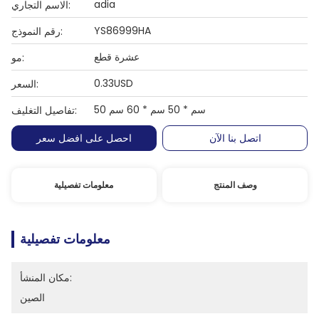
adia
الاسم التجاري:
YS86999HA
رقم النموذج:
عشرة قطع
مو:
0.33USD
السعر:
50 سم * 50 سم * 60 سم
تفاصيل التغليف:
اتصل بنا الآن
احصل على افضل سعر
وصف المنتج
معلومات تفصيلية
معلومات تفصيلية
مكان المنشأ:
الصين