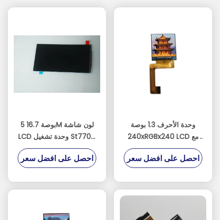
وحدة الأحرف 1.3 بوصة
5 بوصة 16.7M لون شاشة
240xRGBx240 LCD مع
LCD وحدة تشغيل St7701s
واجهة MCU
مع واجهة Mipi Dsi
احصل على افضل سعر
احصل على افضل سعر