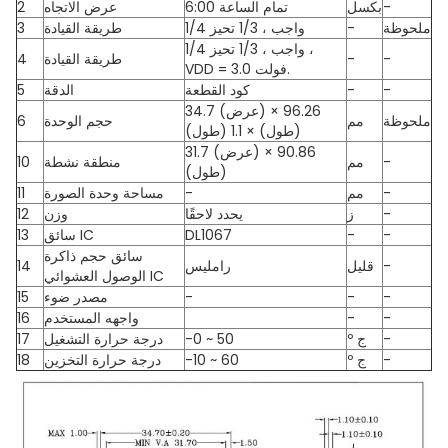
-
بكسل
6:00 تمام الساعة
عرض الاتجاه
2
ملحوظة
-
1/4 واجب ، 1/3 تحيز
طريقة القيادة
3
1/4 واجب ، 1/3 تحيز ،
-
-
طريقة القيادة
4
VDD = 3.0 فولت.
-
-
كود القطعة
الدقة
5
34.7 (عرض) × 96.26
ملحوظة
مم
حجم الوحدة
6
(طول) × 1.1 (طول)
31.7 (عرض) × 90.86
-
مم
منطقة نشطة
10
(طول)
-
مم
-
مساحة وحدة الصورة
11
-
ز
يحدد لاحقًا
وزن
12
-
-
DL1067
سائق IC
13
سائق حجم ذاكرة
-
قليل
رامليس
14
الوصول العشوائي IC
-
-
-
مصدر ضوء
15
-
-
واجهه المستخدم
16
-
º ج
-0 ~ 50
درجة حرارة التشغيل
17
-
º ج
-10 ~ 60
درجة حرارة التخزين
18