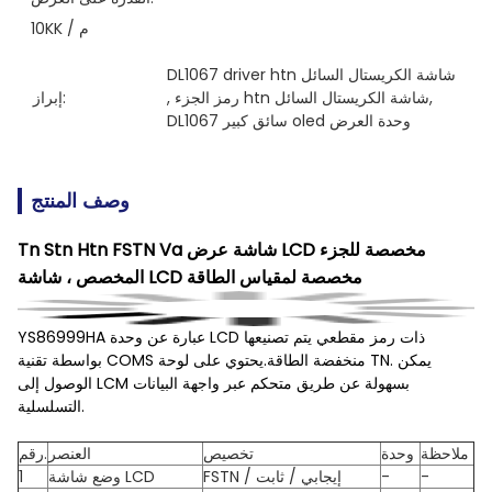
10KK / م
DL1067 driver htn شاشة الكريستال السائل
, 
رمز الجزء htn شاشة الكريستال السائل
, 
إبراز:
DL1067 سائق كبير oled وحدة العرض
وصف المنتج
Tn Stn Htn FSTN Va شاشة عرض LCD مخصصة للجزء
المخصص ، شاشة LCD مخصصة لمقياس الطاقة
YS86999HA عبارة عن وحدة LCD ذات رمز مقطعي يتم تصنيعها
بواسطة تقنية COMS منخفضة الطاقة.يحتوي على لوحة TN. يمكن
الوصول إلى LCM بسهولة عن طريق متحكم عبر واجهة البيانات
التسلسلية.
ملاحظة
وحدة
تخصيص
العنصر
رقم.
-
-
FSTN / إيجابي / ثابت
وضع شاشة LCD
1