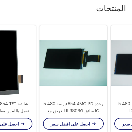
المنتجات
5 بوصة 480x854 شاشة TFT
5 بوصة 480x854 AMOLED وحدة
العرض مع ILI9806G سائق IC
تعمل باللمس مقاو
تشغيل LI9806G
احصل على افضل سعر
احصل على افضل سعر