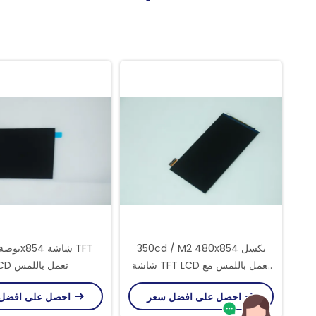
350cd / M2 480x854 بكسل
شاشة TFT LCD تعمل باللمس مع
LCD تعمل باللمس
واجهة MIPI
احصل على افضل سعر
احصل على افضل سعر