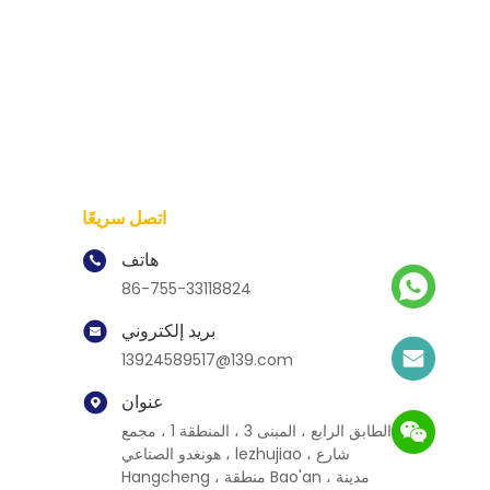
اتصل سريعًا
هاتف
86-755-33118824
بريد إلكتروني
13924589517@139.com
عنوان
الطابق الرابع ، المبنى 3 ، المنطقة 1 ، مجمع
هونغدو الصناعي ، lezhujiao ، شارع
Hangcheng ، منطقة Bao'an ، مدينة